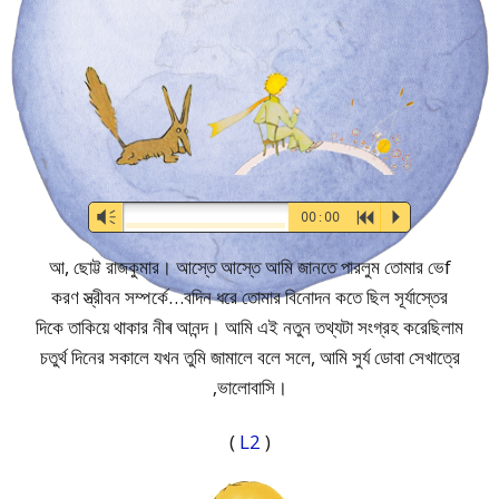
Audio-
Vm
00:00
R
P
Player
আ, ছোট্ট রাজকুমার। আস্তে আস্তে আমি জানতে পারলুম তোমার ভেf
করণ স্ত্রীবন সম্পর্কে…বদিন ধরে তোমার বিনােদন কতে ছিল সূর্যাস্তের
দিকে তাকিয়ে থাকার নীৰ আনন্দ। আমি এই নতুন তথ্যটা সংগ্রহ করেছিলাম
চতুর্থ দিনের সকালে যখন তুমি জামালে বলে সলে, আমি সুর্য ডােবা সেখাত্রে
‚ভালোবাসি।
(
L2
)