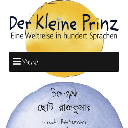
Menü
Bengali
ছোট রাজকুমার
(Khude Rajkumar)