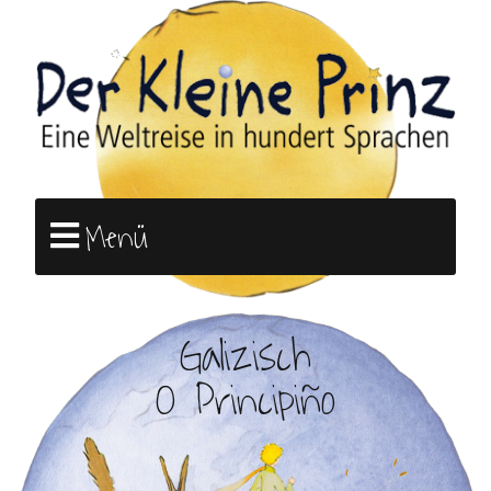
Menü
Galizisch
O Principiño