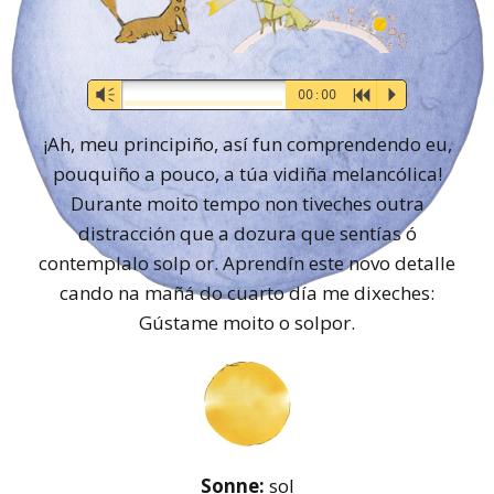
Audio-
Vm
00:00
R
P
Player
¡Ah, meu principiño, así fun comprendendo eu,
pouquiño a pouco, a túa vidiña melancólica!
Durante moito tempo non tiveches outra
distracción que a dozura que sentías ó
contemplalo solp or. Aprendín este novo detalle
cando na mañá do cuarto día me dixeches:
Gústame moito o solpor.
Sonne:
sol