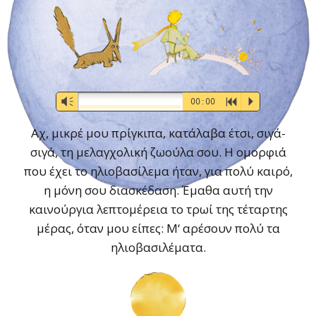
Audio-
Vm
00:00
R
P
Player
Αχ, μικρέ μου πρίγκιπα, κατάλαβα έτσι, σιγά-
σιγά, τη μελαγχολική ζωούλα σου. Η ομορφιά
που έχει το ηλιοβασίλεμα ήταν, για πολύ καιρό,
η μόνη σου διασκέδαση. Έμαθα αυτή την
καινούργια λεπτομέρεια το τρωί της τέταρτης
μέρας, όταν μου είπες: Μ‘ αρέσουν πολύ τα
ηλιοβασιλέματα.