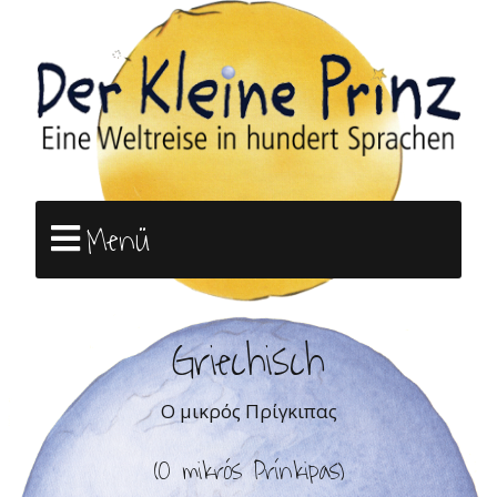
Menü
Griechisch
Ο μικρός Πρίγκιπας
(O mikrós Prínkipas)