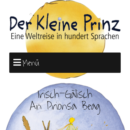
Menü
Irisch-Gälisch
An Prionsa Beag