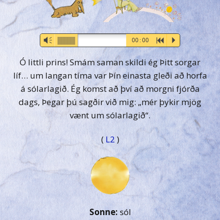
Audio-
Vm
00:00
R
P
Player
Ó littli prins! Smám saman skildi ég Þitt sorgar
líf… um langan tíma var Þín einasta gleði að horfa
á sólarlagið. Ég komst að því að morgni fjórða
dags, Þegar þú sagðir við mig: „mér þykir mjög
vænt um sólarlagið“.
(
L2
)
Sonne:
sól