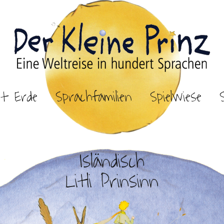
et Erde
Sprachfamilien
Spielwiese
Isländisch
Litli Prinsinn