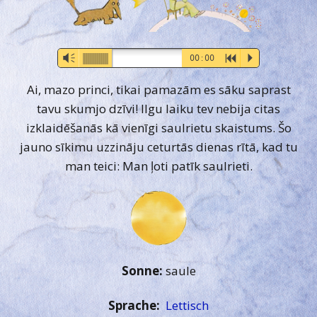
Audio-
Vm
00:00
R
P
Player
Ai, mazo princi, tikai pamazām es sāku saprast
tavu skumjo dzīvi! Ilgu laiku tev nebija citas
izklaidēšanās kā vienīgi saulrietu skaistums. Šo
jauno sīkimu uzzināju ceturtās dienas rītā, kad tu
man teici: Man ļoti patīk saulrieti.
Sonne:
saule
Sprache:
Lettisch