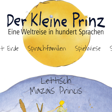
et Erde
Sprachfamilien
Spielwiese
Lettisch
Mazais Princis