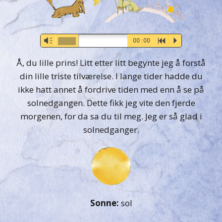
Audio-
Vm
00:00
R
P
Player
Å, du lille prins! Litt etter litt begynte jeg å forstå
din lille triste tilværelse. I lange tider hadde du
ikke hatt annet å fordrive tiden med enn å se på
solnedgangen. Dette fikk jeg vite den fjerde
morgenen, for da sa du til meg. Jeg er så glad i
solnedganger.
Sonne:
sol