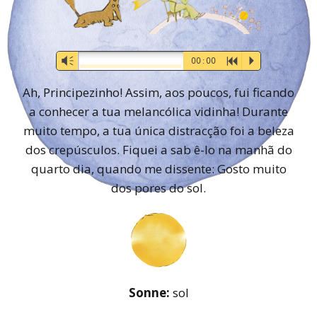
Audio-
Vm
00:00
R
P
Player
Ah, Principezinho! Assim, aos poucos, fui ficando
a conhecer a tua melancólica vidinha! Durante
muito tempo, a tua única distracção foi a beleza
dos crepúsculos. Fiquei a sab ê-lo na manhã do
quarto dia, quando me dissente: Gosto muito
dos pores do sol.
Sonne:
sol