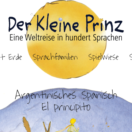
et Erde
Sprachfamilien
Spielwiese
Argentinisches Spanisch
El principito