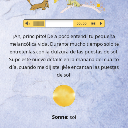
Audio-
Vm
00:00
R
P
Player
¡Ah, principito! De a poco entendí tu pequeña
melancólica vida. Durante mucho tiempo solo te
entretenías con la dulzura de las puestas de sol.
Supe este nuevo detalle en la mañana del cuarto
día, cuando me dijiste: ¡Me encantan las puestas
de sol!
Sonne:
sol