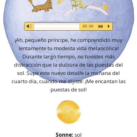
Audio-
Vm
00:00
R
P
Player
¡Ah, pequeño príncipe, he comprendido muy
lentamente tu modesta vida melancólica!
Durante largo tiempo, no tuvistes más
distracción que la dulzura de las puestas del
sol. Supe este nuevo detalle la mañana del
cuarto día, cuando me dijiste: ¡Me encantan las
puestas de sol!
Sonne:
sol