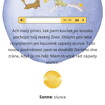
Audio-
Vm
00:00
R
P
Player
Ach malý princi, tak jsem kousek po kousko
pochopil tvůj teskný život. Dlouho pro tebe
rozptýlením jen kouzelné západy slunce. Tuto
novou podrobnost jsem se dověděl čtvrtého dne
zrána, když jsi mi řekl: Mám strašně rád západy
slunce.
Sonne:
slunce