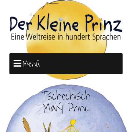
Menü
Tschechisch
Malý Princ