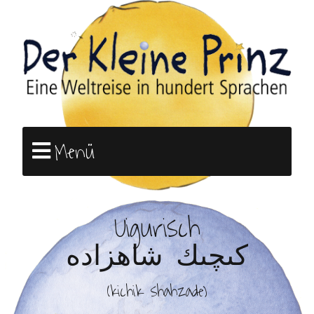
Menü
Uigurisch
كىچىك شاھزادە
(kichik shahzade)