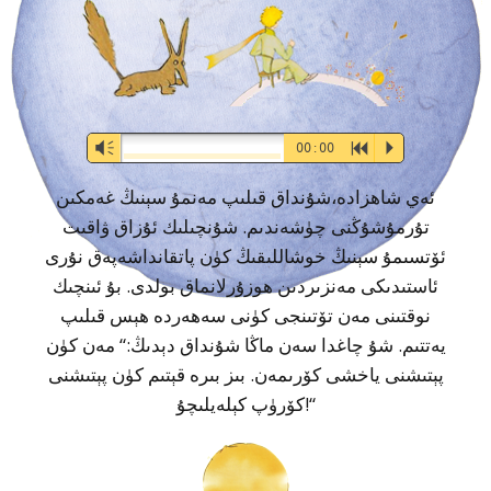
Audio-
Vm
00:00
R
P
Player
ئەي شاھزادە،شۇنداق قىلىپ مەنمۇ سېنىڭ غەمكىن
تۇرمۇشۇڭنى چۈشەندىم. شۇنچىلىك ئۇزاق ۋاقىت
ئۆتسىمۇ سېنىڭ خوشاللىقىڭ كۈن پاتقانداشەپەق نۇرى
ئاستىدىكى مەنزىردىن ھوزۇرلانماق بولدى. بۇ ئىنچىك
نوقتىنى مەن تۆتىنجى كۈنى سەھەردە ھېس قىلىپ
يەتتىم. شۇ چاغدا سەن ماڭا شۇنداق دېدىڭ:“ مەن كۈن
پېتىشنى ياخشى كۆرىمەن. بىز بىرە قېتىم كۈن پېتىشنى
كۆرۈپ كېلەيلىچۇ!“