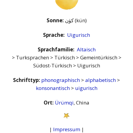
Sonne:
كۈن (kün)
Sprache:
Uigurisch
Sprachfamilie:
Altaisch
> Turksprachen > Türkisch > Gemeintürkisch >
Südost-Türkisch > Uigurisch
Schrifttyp:
phonographisch
>
alphabetisch
>
konsonantisch
>
uigurisch
Ort:
Ürümqi
, China
|
Impressum
|