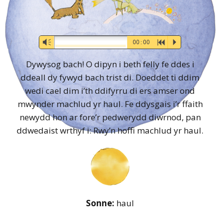
Audio-
Vm
00:00
R
P
Player
Dywysog bach! O dipyn i beth felly fe ddes i
ddeall dy fywyd bach trist di. Doeddet ti ddim
wedi cael dim i’th ddifyrru di ers amser ond
mwynder machlud yr haul. Fe ddysgais i’r ffaith
newydd hon ar fore’r pedwerydd diwrnod, pan
ddwedaist wrthyf i: Rwy’n hoffi machlud yr haul.
Sonne:
haul