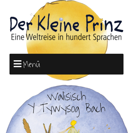
Menü
Walisisch
Y Tywysog Bach