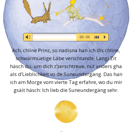
Audio-
Vm
00:00
R
P
Player
Ach, chline Prinz, so nadisna han ich dis chline,
schwärmüetige Läbe verschtande. Langi Zit
häsch du, um dich z’zerschtreue, nüt anders gha
als d’Lieblichkeit vo de Suneundergäng. Das han
ich am Morge vom vierte Tag erfahre, wo du mir
gsäit häsch: Ich lieb die Suneundergäng sehr.