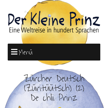
Menü
Zürcher Deutsch
(Züritüütsch) (2)
De chlii Prinz