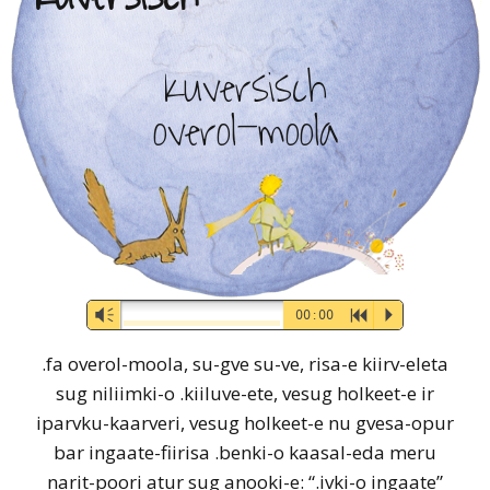
Kuversisch
overol-moola
Audio-
Vm
00:00
R
P
Player
.fa overol-moola, su-gve su-ve, risa-e kiirv-eleta
sug niliimki-o .kiiluve-ete, vesug holkeet-e ir
iparvku-kaarveri, vesug holkeet-e nu gvesa-opur
bar ingaate-fiirisa .benki-o kaasal-eda meru
narit-poori atur sug anooki-e: “.ivki-o ingaate”