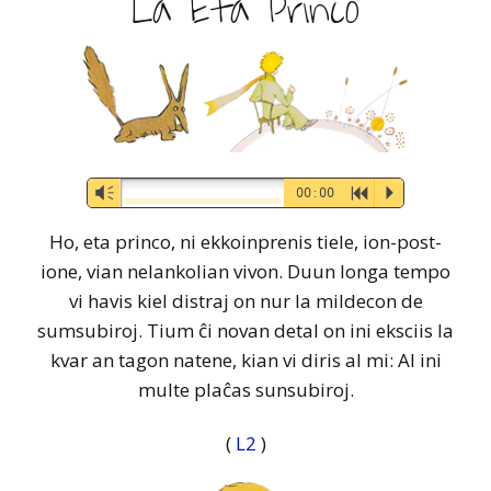
La Eta Princo
Audio-
Vm
00:00
R
P
Player
Ho, eta princo, ni ekkoinprenis tiele, ion-post-
ione, vian nelankolian vivon. Duun longa tempo
vi havis kiel distraj on nur la mildecon de
sumsubiroj. Tium ĉi novan detal on ini eksciis la
kvar an tagon natene, kian vi diris al mi: Al ini
multe plaĉas sunsubiroj.
(
L2
)