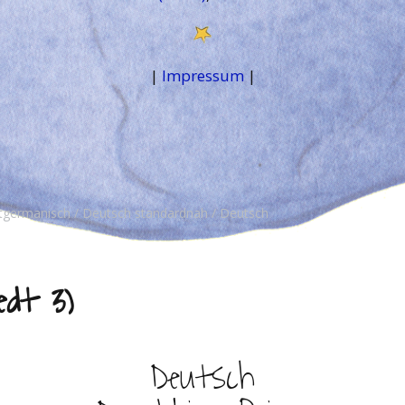
|
Impressum
|
tgermanisch
Deutsch standardnah
Deutsch
edt 3)
Deutsch