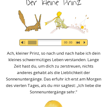
Der kleine Prinz
Audio-
Vm
00:00
R
P
Player
Ach, kleiner Prinz, so nach und nach habe ich dein
kleines schwermütiges Leben verstanden. Lange
Zeit hast du, um dich zu zerstreuen, nichts
anderes gehabt als die Lieblichkeit der
Sonnenuntergänge. Das erfuhr ich erst am Morgen
des vierten Tages, als du mir sagtest: „Ich liebe die
Sonnenuntergänge sehr.“