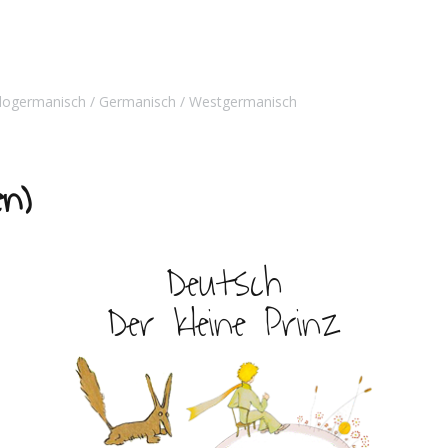
dogermanisch
Germanisch
Westgermanisch
en)
Deutsch
Der kleine Prinz