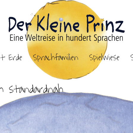
et Erde
Sprachfamilien
Spielwiese
h standardnah