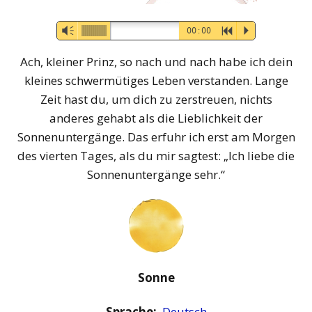
Audio-
Vm
00:00
R
P
Player
Ach, kleiner Prinz, so nach und nach habe ich dein
kleines schwermütiges Leben verstanden. Lange
Zeit hast du, um dich zu zerstreuen, nichts
anderes gehabt als die Lieblichkeit der
Sonnenuntergänge. Das erfuhr ich erst am Morgen
des vierten Tages, als du mir sagtest: „Ich liebe die
Sonnenuntergänge sehr.“
Sonne
Sprache:
Deutsch