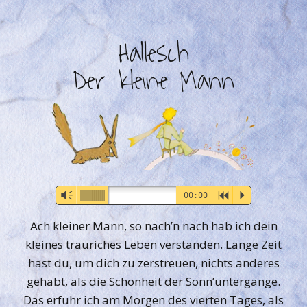
Hallesch
Der kleine Mann
Audio-
Vm
00:00
R
P
Player
Ach kleiner Mann, so nach’n nach hab ich dein
kleines trauriches Leben verstanden. Lange Zeit
hast du, um dich zu zerstreuen, nichts anderes
gehabt, als die Schönheit der Sonn’untergänge.
Das erfuhr ich am Morgen des vierten Tages, als