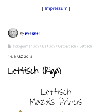
|
Impressum
|
by
jwagner
Indogermanisch
Baltisch
Ostbaltisch
Lettisch
14. MÄRZ 2018
Lettisch (Riga)
Lettisch
Mazais Princis