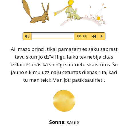
Audio-
Vm
00:00
R
P
Player
Ai, mazo princi, tikai pamazām es sāku saprast
tavu skumjo dzīvi! Ilgu laiku tev nebija citas
izklaidēšanās kā vienīgi saulrietu skaistums. Šo
jauno sīkimu uzzināju ceturtās dienas rītā, kad
tu man teici: Man ļoti patīk saulrieti.
Sonne:
saule