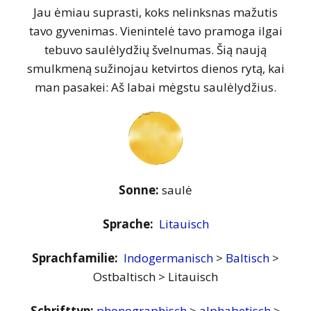
Jau ėmiau suprasti, koks nelinksnas mažutis
tavo gyvenimas. Vienintelė tavo pramoga ilgai
tebuvo saulėlydžių švelnumas. Šią naują
smulkmeną sužinojau ketvirtos dienos rytą, kai
man pasakei: Aš labai mėgstu saulėlydžius.
Sonne:
saulė
Sprache:
Litauisch
Sprachfamilie:
Indogermanisch
>
Baltisch
>
Ostbaltisch > Litauisch
Schrifttyp:
phonographisch
>
alphabetisch
>