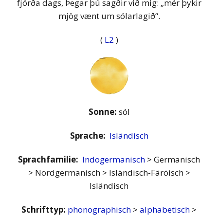
fjórða dags, Þegar þú sagðir við mig: „mér þykir
mjög vænt um sólarlagið“.
(
L2
)
Sonne:
sól
Sprache:
Isländisch
Sprachfamilie:
Indogermanisch
> Germanisch
> Nordgermanisch > Isländisch-Färöisch >
Isländisch
Schrifttyp:
phonographisch
>
alphabetisch
>