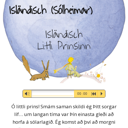
Isländisch (Sólheimar)
Isländisch
Litli Prinsinn
Audio-
Vm
00:00
R
P
Player
Ó littli prins! Smám saman skildi ég Þitt sorgar
líf… um langan tíma var Þín einasta gleði að
horfa á sólarlagið. Ég komst að því að morgni