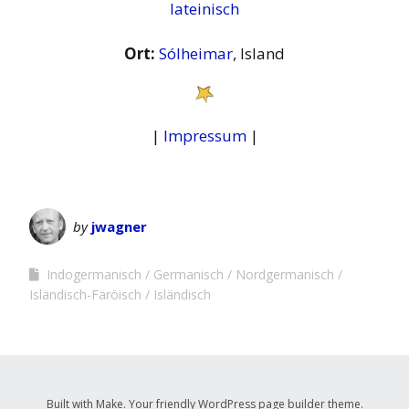
lateinisch
Ort:
Sólheimar
, Island
|
Impressum
|
by
jwagner
Indogermanisch
Germanisch
Nordgermanisch
Isländisch-Färöisch
Isländisch
Built with
Make
. Your friendly WordPress page builder theme.