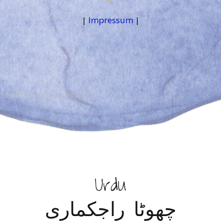
|
Impressum
|
oarisch
Iranisch
Ostiranisch
Urdu
چھوٹا راجکماری