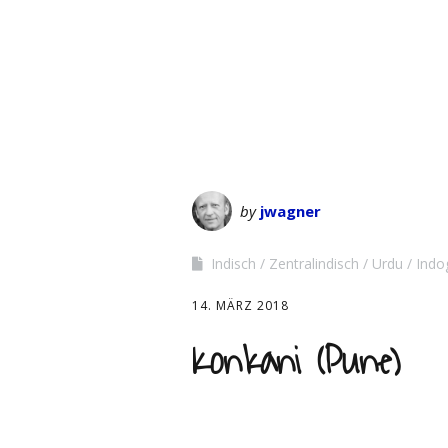
by
jwagner
Indisch
Zentralindisch
Urdu
Indo
14. MÄRZ 2018
Konkani (Pune)