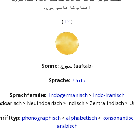
آفتاب کا عاشق ہوں۔
(
L2
)
Sonne:
سورج (aaftab)
Sprache:
Urdu
Sprachfamilie:
Indogermanisch
>
Indo-Iranisch
ndoarisch > Neuindoarisch > Indisch > Zentralindisch > 
hrifttyp:
phonographisch
>
alphabetisch
>
konsonantis
arabisch