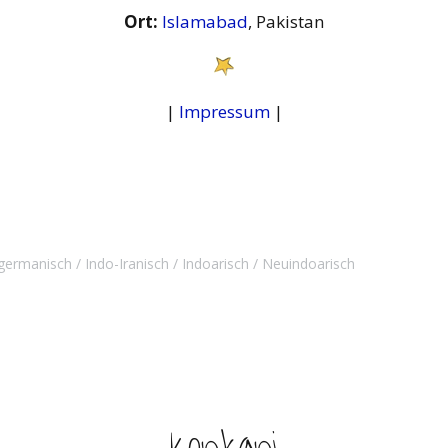
Ort:
Islamabad
, Pakistan
|
Impressum
|
germanisch
Indo-Iranisch
Indoarisch
Neuindoarisch
Konkani