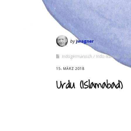
by
jwagner
Indogermanisch
Indo-Iranisch
Ind
15. MÄRZ 2018
Urdu (Islamabad)