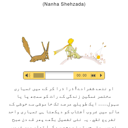
(Nanha Shehzada)
Audio-
Vm
00:00
R
P
Player
او ننھے شفرادے ! ذرا ذرا کر کے میں تمہاری
مختصر غمگین زندگی کے رات کو سمجھ پا یا
سہول……. ایک طویلي عرصے تک خاموشی سے خوشی کے
عالم میں غروب آفتاب کو دیکھنا ہی تمہاری واحد
تفريع تقي . یہ نئی تفصیل بگھے پھر قے دن صبح
نصیب ہوئی جب تم نے مجھ سے کہا تھا، میں غروب