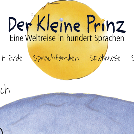
et Erde
Sprachfamilien
Spielwiese
sch
)