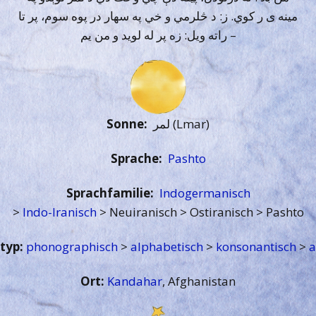
مینه ی ر کوي. ز: د څلرمي و خي په سهار در پوه سوم، پر تا
راته ویل: زه پر له لوید و من يم –
Sonne:
لمر (Lmar)
Sprache:
Pashto
Sprachfamilie:
Indogermanisch
>
Indo-Iranisch
> Neuiranisch > Ostiranisch > Pashto
typ:
phonographisch
>
alphabetisch
>
konsonantisch
>
a
Ort:
Kandahar
, Afghanistan