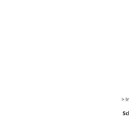
> I
Sc