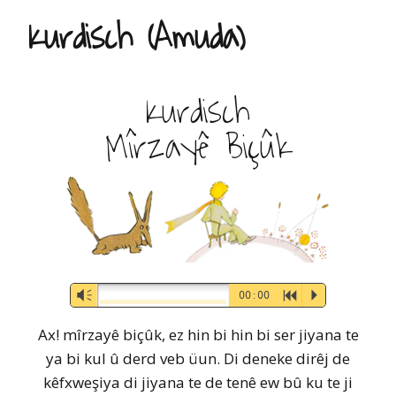
Kurdisch (Amuda)
Kurdisch
Mîrzayê Biçûk
Audio-
Vm
00:00
R
P
Player
Ax! mîrzayê biçûk, ez hin bi hin bi ser jiyana te
ya bi kul û derd veb üun. Di deneke dirêj de
kêfxweşiya di jiyana te de tenê ew bû ku te ji