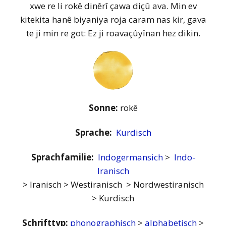
xwe re li rokê dinêrî çawa diçû ava. Min ev
kitekita hanê biyaniya roja caram nas kir, gava
te ji min re got: Ez ji roavaçûyînan hez dikin.
Sonne:
rokê
Sprache:
Kurdisch
Sprachfamilie:
Indogermansich
>
Indo-
Iranisch
> Iranisch > Westiranisch > Nordwestiranisch
> Kurdisch
Schrifttyp:
phonographisch
>
alphabetisch
>