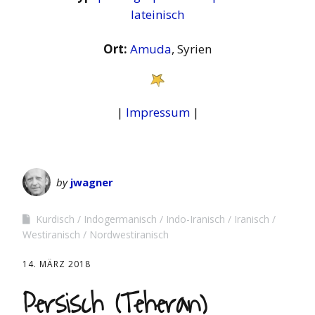
lateinisch
Ort:
Amuda
, Syrien
|
Impressum
|
by
jwagner
Kurdisch
Indogermanisch
Indo-Iranisch
Iranisch
Westiranisch
Nordwestiranisch
14. MÄRZ 2018
Persisch (Teheran)