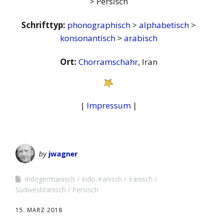
> Persisch
Schrifttyp:
phonographisch
>
alphabetisch
>
konsonantisch
>
arabisch
Ort:
Chorramschahr
, Iran
|
Impressum
|
by
jwagner
Indogermanisch
Indo-Iranisch
Iranisch
Südwestiranisch
Persisch
15. MÄRZ 2018