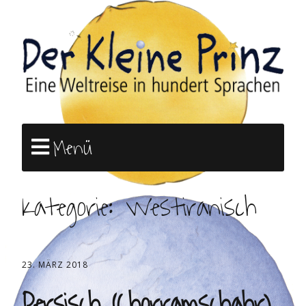
Menü
Kategorie:
Westiranisch
23. MÄRZ 2018
Persisch (Chorramschahr)