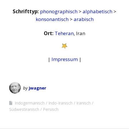
Schrifttyp:
phonographisch
>
alphabetisch
>
konsonantisch
>
arabisch
Ort:
Teheran
, Iran
|
Impressum
|
by
jwagner
Indogermanisch
Indo-Iranisch
Iranisch
Südwestiranisch
Persisch