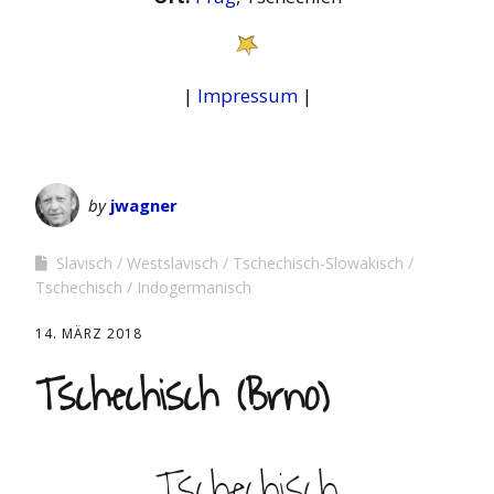
|
Impressum
|
by
jwagner
Slavisch
Westslavisch
Tschechisch-Slowakisch
Tschechisch
Indogermanisch
14. MÄRZ 2018
Tschechisch (Brno)
Tschechisch