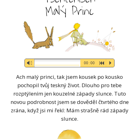
Malý Princ
Audio-
Vm
00:00
R
P
Player
Ach malý princi, tak jsem kousek po kousko
pochopil tvůj teskný život. Dlouho pro tebe
rozptýlením jen kouzelné západy slunce. Tuto
novou podrobnost jsem se dověděl čtvrtého dne
zrána, když jsi mi řekl: Mám strašně rád západy
slunce.