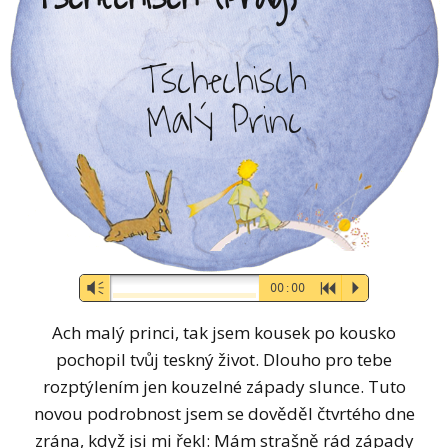
Tschechisch
Malý Princ
Audio-
Vm
00:00
R
P
Player
Ach malý princi, tak jsem kousek po kousko
pochopil tvůj teskný život. Dlouho pro tebe
rozptýlením jen kouzelné západy slunce. Tuto
novou podrobnost jsem se dověděl čtvrtého dne
zrána, když jsi mi řekl: Mám strašně rád západy