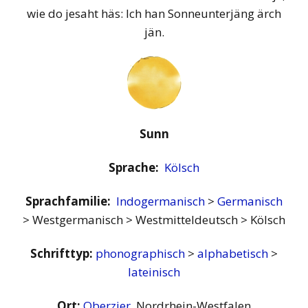
wie do jesaht häs: Ich han Sonneunterjäng ärch
jän.
Sunn
Sprache:
Kölsch
Sprachfamilie:
Indogermanisch
>
Germanisch
> Westgermanisch > Westmitteldeutsch > Kölsch
Schrifttyp:
phonographisch
>
alphabetisch
>
lateinisch
Ort:
Oberzier
, Nordrhein-Westfalen