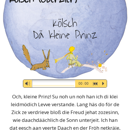
Kölsch
Dä kleine Prinz
Audio-
Vm
00:00
R
P
Player
Och, kleine Prinz! Su noh un noh han ich di klei
leidmödich Levve verstande. Lang häs do för de
Zick ze verdrieve bloß die Freud jehat zozesinn,
wie daachdäächlich de Sonn unterjeit. Ich han
dat eesch aan veerte Daach en der Fröh netkräje,