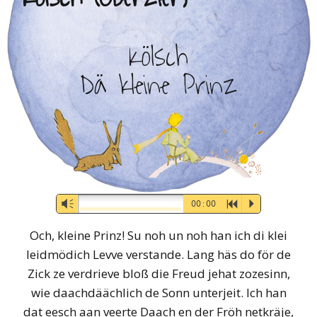
Kölsch
Dä kleine Prinz
Audio-
Vm
00:00
R
P
Player
Och, kleine Prinz! Su noh un noh han ich di klei
leidmödich Levve verstande. Lang häs do för de
Zick ze verdrieve bloß die Freud jehat zozesinn,
wie daachdäächlich de Sonn unterjeit. Ich han
dat eesch aan veerte Daach en der Fröh netkräje,