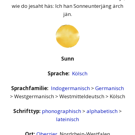
wie do jesaht häs: Ich han Sonneunterjäng ärch
jän.
Sunn
Sprache:
Kölsch
Sprachfamilie:
Indogermanisch
>
Germanisch
> Westgermanisch > Westmitteldeutsch > Kölsch
Schrifttyp:
phonographisch
>
alphabetisch
>
lateinisch
Ort:
Oberzier
, Nordrhein-Westfalen