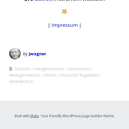
|
Impressum
|
by
jwagner
Deutsch
Indogermanisch
Germanisch
Westgermanisch
Kölsch
Deutsche Regiolekte
Westdeutsch
Built with
Make
. Your friendly WordPress page builder theme.