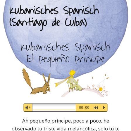
Kubanisches Spanisch
(Santiago de Cuba)
Kubanisches Spanisch
El pequeño príncipe
Audio-
Vm
00:00
R
P
Player
Ah pequeño principe, poco a poco, he
observado tu triste vida melancólica, solo tu te