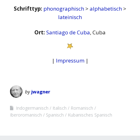
Schrifttyp:
phonographisch
>
alphabetisch
>
lateinisch
Ort:
Santiago de Cuba
, Cuba
|
Impressum
|
by
jwagner
Indogermanisch
Italisch
Romanisch
Iberoromanisch
Spanisch
Kubanisches Spanisch