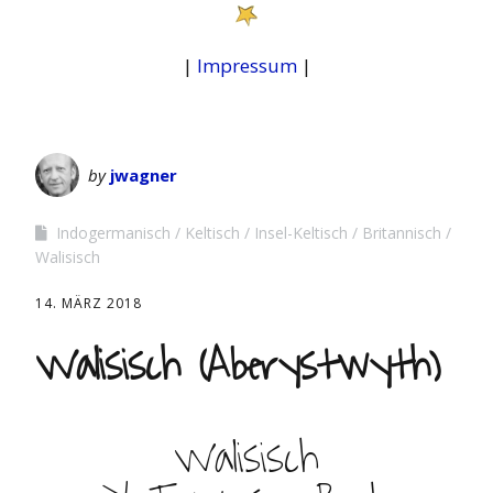
|
Impressum
|
by
jwagner
Indogermanisch
Keltisch
Insel-Keltisch
Britannisch
Walisisch
14. MÄRZ 2018
Walisisch (Aberystwyth)
Walisisch