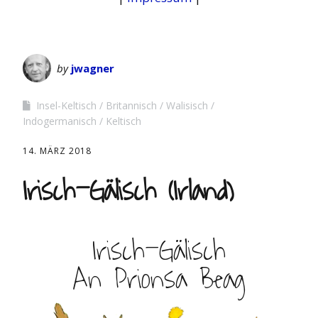
by
jwagner
Insel-Keltisch
Britannisch
Walisisch
Indogermanisch
Keltisch
14. MÄRZ 2018
Irisch-Gälisch (Irland)
Irisch-Gälisch
An Prionsa Beag