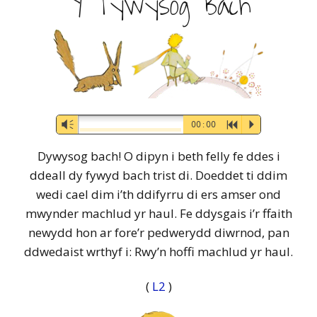
Y Tywysog Bach
Audio-
Vm
00:00
R
P
Player
Dywysog bach! O dipyn i beth felly fe ddes i
ddeall dy fywyd bach trist di. Doeddet ti ddim
wedi cael dim i’th ddifyrru di ers amser ond
mwynder machlud yr haul. Fe ddysgais i’r ffaith
newydd hon ar fore’r pedwerydd diwrnod, pan
ddwedaist wrthyf i: Rwy’n hoffi machlud yr haul.
(
L2
)