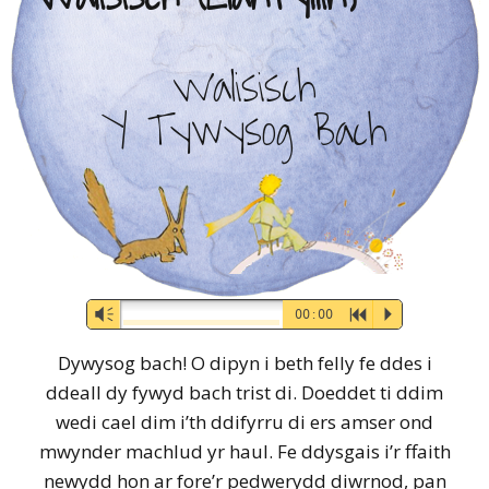
Walisisch
Y Tywysog Bach
Audio-
Vm
00:00
R
P
Player
Dywysog bach! O dipyn i beth felly fe ddes i
ddeall dy fywyd bach trist di. Doeddet ti ddim
wedi cael dim i’th ddifyrru di ers amser ond
mwynder machlud yr haul. Fe ddysgais i’r ffaith
newydd hon ar fore’r pedwerydd diwrnod, pan