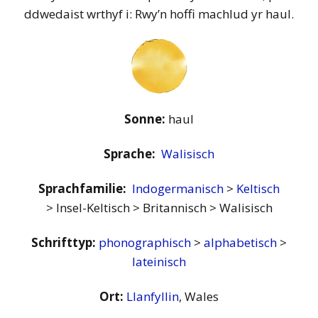
ddwedaist wrthyf i: Rwy’n hoffi machlud yr haul.
Sonne:
haul
Sprache:
Walisisch
Sprachfamilie:
Indogermanisch
>
Keltisch
> Insel-Keltisch > Britannisch > Walisisch
Schrifttyp:
phonographisch
>
alphabetisch
>
lateinisch
Ort:
Llanfyllin
, Wales