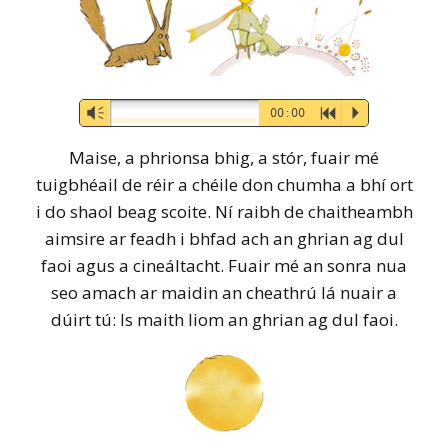
Audio-
Vm
00:00
R
P
Player
Maise, a phrionsa bhig, a stór, fuair mé
tuigbhéail de réir a chéile don chumha a bhí ort
i do shaol beag scoite. Ní raibh de chaitheambh
aimsire ar feadh i bhfad ach an ghrian ag dul
faoi agus a cineáltacht. Fuair mé an sonra nua
seo amach ar maidin an cheathrú lá nuair a
dúirt tú: Is maith liom an ghrian ag dul faoi.